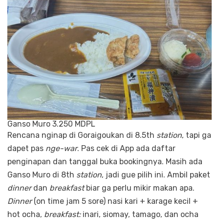
Ganso Muro 3.250 MDPL
Rencana nginap di Goraigoukan di 8.5th
station
, tapi ga
dapet pas
nge-war
. Pas cek di App ada daftar
penginapan dan tanggal buka bookingnya. Masih ada
Ganso Muro di 8th
station
, jadi gue pilih ini. Ambil paket
dinner
dan
breakfast
biar ga perlu mikir makan apa.
Dinner
(on time jam 5 sore) nasi kari + karage kecil +
hot ocha,
breakfast:
inari, siomay, tamago, dan ocha