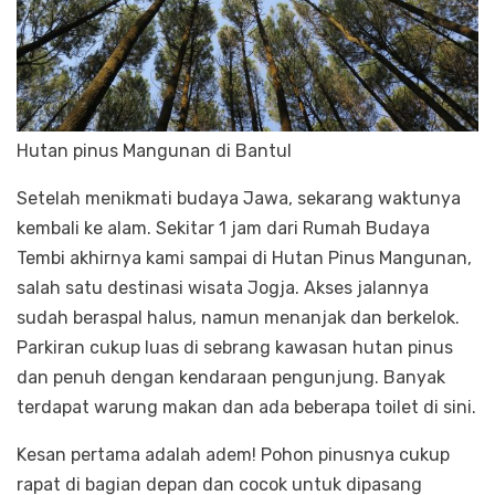
Hutan pinus Mangunan di Bantul
Setelah menikmati budaya Jawa, sekarang waktunya
kembali ke alam. Sekitar 1 jam dari Rumah Budaya
Tembi akhirnya kami sampai di Hutan Pinus Mangunan,
salah satu destinasi wisata Jogja. Akses jalannya
sudah beraspal halus, namun menanjak dan berkelok.
Parkiran cukup luas di sebrang kawasan hutan pinus
dan penuh dengan kendaraan pengunjung. Banyak
terdapat warung makan dan ada beberapa toilet di sini.
Kesan pertama adalah adem! Pohon pinusnya cukup
rapat di bagian depan dan cocok untuk dipasang