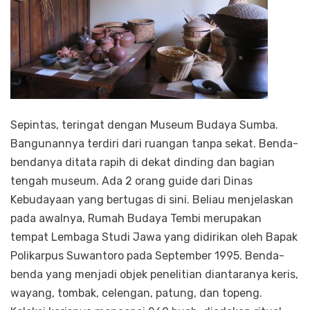
Sepintas, teringat dengan
Museum Budaya Sumba
.
Bangunannya terdiri dari ruangan tanpa sekat. Benda-
bendanya ditata rapih di dekat dinding dan bagian
tengah museum. Ada 2 orang guide dari Dinas
Kebudayaan yang bertugas di sini. Beliau menjelaskan
pada awalnya, Rumah Budaya Tembi merupakan
tempat Lembaga Studi Jawa yang didirikan oleh Bapak
Polikarpus Suwantoro pada September 1995. Benda-
benda yang menjadi objek penelitian diantaranya keris,
wayang, tombak, celengan, patung, dan topeng.