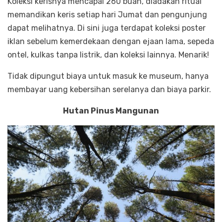
Koleksi kerisnya mencapai 260 buah, diadakan ritual
memandikan keris setiap hari Jumat dan pengunjung
dapat melihatnya. Di sini juga terdapat koleksi poster
iklan sebelum kemerdekaan dengan ejaan lama, sepeda
ontel, kulkas tanpa listrik, dan koleksi lainnya. Menarik!
Tidak dipungut biaya untuk masuk ke museum, hanya
membayar uang kebersihan serelanya dan biaya parkir.
Hutan Pinus Mangunan