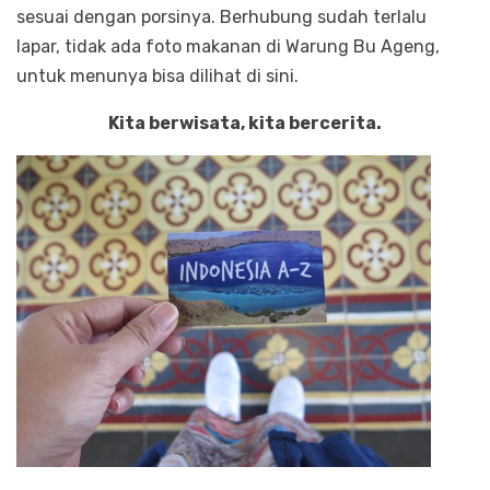
sesuai dengan porsinya. Berhubung sudah terlalu
lapar, tidak ada foto makanan di Warung Bu Ageng,
untuk menunya bisa dilihat di
sini
.
Kita berwisata, kita bercerita.