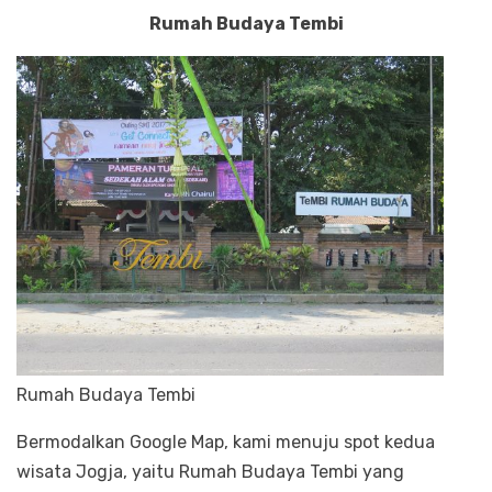
Rumah Budaya Tembi
Rumah Budaya Tembi
Bermodalkan Google Map, kami menuju spot kedua
wisata Jogja, yaitu Rumah Budaya Tembi yang