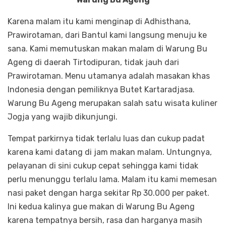
Karena malam itu kami menginap di Adhisthana,
Prawirotaman, dari Bantul kami langsung menuju ke
sana. Kami memutuskan makan malam di Warung Bu
Ageng di daerah Tirtodipuran, tidak jauh dari
Prawirotaman. Menu utamanya adalah masakan khas
Indonesia dengan pemiliknya Butet Kartaradjasa.
Warung Bu Ageng merupakan salah satu wisata kuliner
Jogja yang wajib dikunjungi.
Tempat parkirnya tidak terlalu luas dan cukup padat
karena kami datang di jam makan malam. Untungnya,
pelayanan di sini cukup cepat sehingga kami tidak
perlu menunggu terlalu lama. Malam itu kami memesan
nasi paket dengan harga sekitar Rp 30.000 per paket.
Ini kedua kalinya gue makan di Warung Bu Ageng
karena tempatnya bersih, rasa dan harganya masih