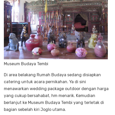
Museum Budaya Tembi
Di area belakang Rumah Budaya sedang disiapkan
catering untuk acara pernikahan. Ya di sini
menawarkan wedding package outdoor dengan harga
yang cukup bersahabat, hm menarik. Kemudian
berlanjut ke Museum Budaya Tembi yang terletak di
bagian sebelah kiri Joglo utama.