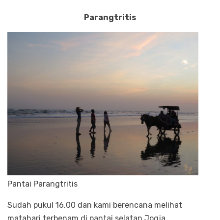
Parangtritis
Pantai Parangtritis
Sudah pukul 16.00 dan kami berencana melihat
matahari terbenam di pantai selatan Jogja.