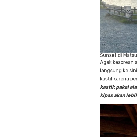
Sunset di Mats
Agak kesorean s
langsung ke sin
kastil karena pe
kastil: pakai al
kipas akan lebih