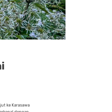
i
njut ke Karasawa
Terkenal dengan