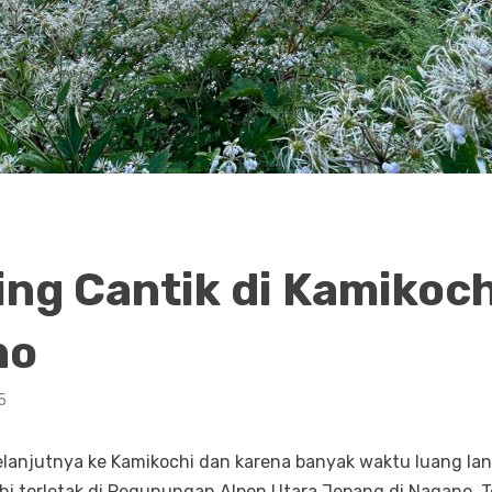
ing Cantik di Kamikoch
no
5
selanjutnya ke Kamikochi dan karena banyak waktu luang la
hi terletak di Pegunungan Alpen Utara Jepang di Nagano. 