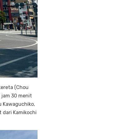
kereta (Chou
3 jam 30 menit
au Kawaguchiko,
 dari Kamikochi