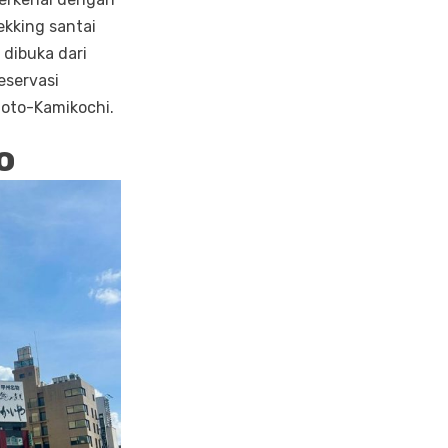
ekking santai
 dibuka dari
eservasi
moto-Kamikochi.
o