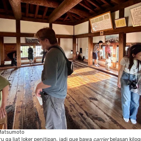
 Matsumoto
u ga liat loker penitipan, jadi gue bawa
carrier
belasan kilog