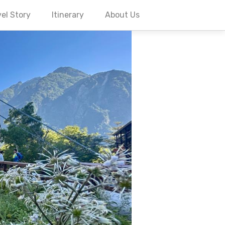
el Story
Itinerary
About Us