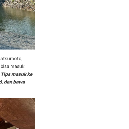
Matsumoto,
 bisa masuk
.
Tips masuk ke
r), dan bawa